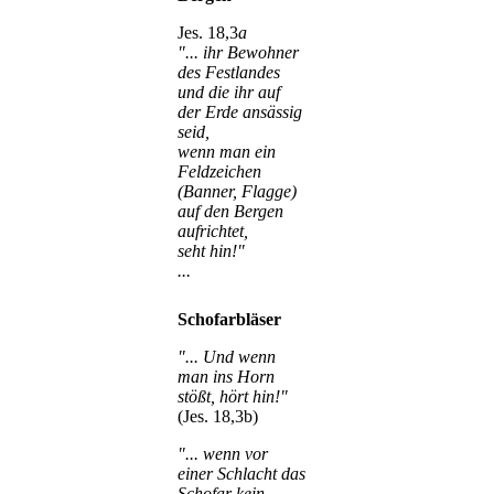
Jes. 18,3
a
"... ihr Bewohner
des Festlandes
und die ihr auf
der Erde ansässig
seid,
wenn man ein
Feldzeichen
(Banner, Flagge)
auf den Bergen
aufrichtet,
seht hin!"
...
Schofarbläser
"... Und wenn
man ins Horn
stößt, hört hin!"
(Jes. 18,3b)
"... wenn vor
einer Schlacht das
Schofar kein