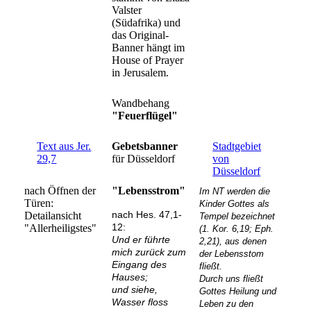
Valster
(Südafrika) und
das Original-
Banner hängt im
House of Prayer
in Jerusalem.
Wandbehang
"Feuerflügel"
Text aus Jer.
Gebetsbanner
Stadtgebiet
29,7
für Düsseldorf
von
Düsseldorf
nach Öffnen der
"Lebensstrom"
Im NT werden die
Türen:
Kinder Gottes als
nach Hes. 47,1-
Detailansicht
Tempel bezeichnet
12:
"Allerheiligstes"
(1. Kor. 6,19; Eph.
Und er führte
2,21), aus denen
mich zurück zum
der Lebensstom
Eingang des
fließt.
Hauses;
Durch uns fließt
und siehe,
Gottes Heilung und
Wasser floss
Leben zu den