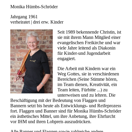
Monika Hümbs-Schröder
Jahrgang 1961
verheiratet | drei erw. Kinder
Seit 1989 bekennende Christin, ist
sie mit ihrem Mann Mitglied einer
evangelischen Freikirche und war
viele Jahre leitend als Diakonin
für Kinder-und Jugendarbeit
engagiert.
Die Arbeit mit Kindern war ein
Weg Gottes, sie in verschiedenen
Bereichen (Seine Stimme hören,
im Team dienen, Kreativität, ein
Team leiten, Fürbitte ...) zu
unterweisen und zu lehren. Die
Beschäftigung mit der Bedeutung von Flaggen und
Bannern setzt bis heute als Entwicklungs- und Reifeprozess
fort. Flaggen und Banner sind für Monika Hümbs-Schröder
ein ästhetisches Mittel, um ihre Anbetung, ihre Ehrfurcht
vor IHM und ihren Lobpreis auszudrücken.
Alle Banner und Flaggen sowie zahlreiche andere