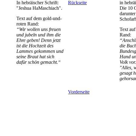
In hebräischer Schrift:
Rückseite
in hebräi
"Jeshua HaMaschiach".
Die 10 
darunter
Text auf dem gold-und-
Schofarh
roten Rand:
“Wir wollen uns freuen
Text auf
und jubeln und ihm die
Rand:
Ehre geben! Denn jetzt
“Anschl
ist die Hochzeit des
die Buch
Lammes gekommen und
Bundesge
seine Braut hat sich
Hand un
dafür schön gemacht.“
Volk vor
"Alles,
gesagt h
gehorsa
Vorderseite