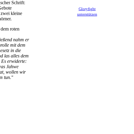
scher Schrift:
Gebote
Gloryfight
 zwei kleine
unterstützen
örner.
 dem roten
ießend nahm er
rolle mit dem
setz in die
d las alles dem
. Es erwiderte:
 was Jahwe
at, wollen wir
m tun."