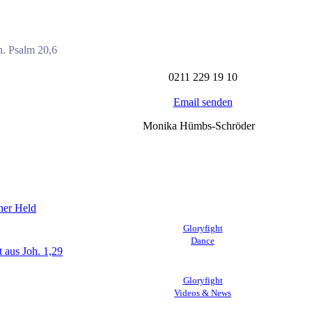
n. Psalm 20,6
0211
229 19 10
Email senden
Monika Hümbs-Schröder
her Held
Gloryfight
Dance
t aus Joh. 1,29
Gloryfight
Videos & News